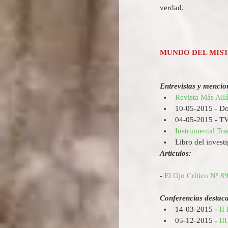
verdad.  
MUNDO DEL MIS
Entrevistas y mencio
Revista Más All
10-05-2015 - Do
04-05-2015 - TV
Instrumental Tr
Libro del invest
Artículos:
- 
El Ojo Crítico Nº 8
Conferencias destac
14-03-2015 - 
II
05-12-2015 - 
II