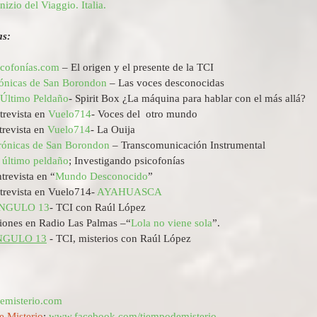
Inizio del Viaggio. Italia.
as:
icofonías.com
 – El origen y el presente de la TCI  
ónicas de San Borondon
 – Las voces desconocidas  
 Último Peldaño
- Spirit Box ¿La máquina para hablar con el más allá?  
revista en 
Vuelo714
- Voces del  otro mundo  
revista en 
Vuelo714
- La Ouija  
rónicas de San Borondon
 – Transcomunicación Instrumental  
 último peldaño
; Investigando
psicofonías  
revista en “
Mundo Desconocido
”  
trevista en Vuelo714- 
AYAHUASCA
NGULO 13
- TCI con Raúl López  
ciones en Radio Las Palmas –“
Lola no viene sola
”. 
NGULO 13
 - TCI, misterios con Raúl López
emisterio.com
 Misterio
: 
www.facebook.com/tiempodemisterio