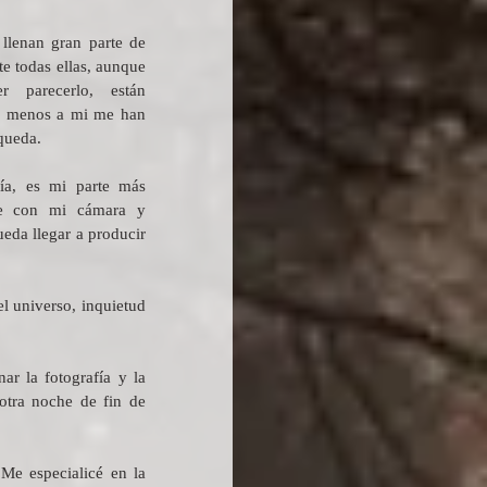
llenan gran parte de 
e todas ellas, aunque 
 parecerlo, están 
lo menos a mi me han 
queda.
ía, es mi parte más 
me con mi cámara y 
eda llegar a producir 
 universo, inquietud 
r la fotografía y la 
otra noche de fin de 
e especialicé en la 