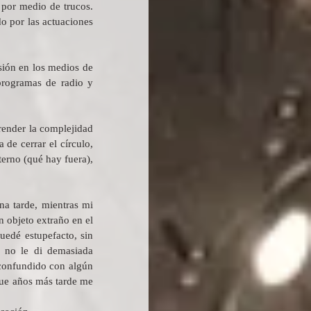
por medio de trucos. 
o por las actuaciones 
ión en los medios de 
rogramas de radio y 
ender la complejidad 
e cerrar el círculo, 
erno (qué hay fuera), 
a tarde, mientras mi 
 objeto extraño en el 
edé estupefacto, sin 
 no le di demasiada 
confundido con algún 
ue años más tarde me 