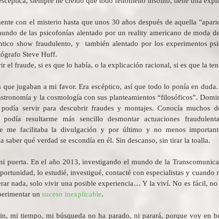
scéptica, siempre he creído que todo fenómeno insólito, tiene una expl
te con el misterio hasta que unos 30 años después de aquella "aparici
 mundo de las psicofonías alentado por un reality americano de moda de
tico show fraudulento, y  también alentado por los experimentos psi
tógrafo Steve Huff. 
r el fraude, si es que lo había, o la explicación racional, si es que la ten
 que jugaban a mi favor. Era escéptico, así que todo lo ponía en duda. 
astronomía y la cosmología con sus planteamientos “filosóficos”. Domina
 podía servir para descubrir fraudes y montajes. Conocía muchos de 
ue podía resultarme más sencillo desmontar actuaciones fraudulent
 me facilitaba la divulgación y por último y no menos importante
 a saber qué verdad se escondía en él. Sin descanso, sin tirar la toalla.
 mi puerta. En el año 2013, investigando el mundo de la Transcomunicac
ortunidad, lo estudié, investigué, contacté con especialistas y cuando m
rar nada, solo vivir una posible experiencia… Y la viví. No es fácil, no
perimentar un 
suceso inexplicable
.
in, mi tiempo, mi búsqueda no ha parado, ni parará, porque voy en bu