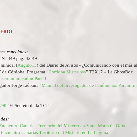
TERIO
nes especiales:
á
 Nº 349 pag. 42-49  
minical (
Angulo13
) del Diario de Avisos - ¿Comunicando con el más al
 de Córdoba. Programa “
Córdoba Misteriosa
” T2X17 – La GhostBox  
anscommunication Part II
igador Jorge Liébana "
Manual del Investigador de Fenómenos Paranorm
9/90
 "El Secreto de la TCI" 
adas:
 Encuentro Canarias Territorio del Misterio en Santa María de Guía.
I Encuentro Canarias Territorio del Misterio en La Laguna.