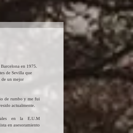
 Barcelona en 1975. 
es de Sevilla que 
 de un mejor 
o de rumbo y me fui 
resido actualmente.
iales en la E.U.M 
sta en asesoramiento 