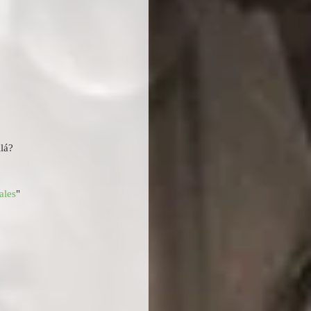
lá?  
ales
" 