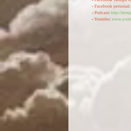
- 
Facebook personal
:
- 
Podcast
: 
http://tie
- 
Youtube
: 
www.youtu