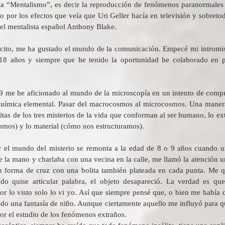
a “Mentalismo”, es decir la reproducción de fenómenos paranormales 
o por los efectos que veía que Uri Geller hacía en televisión y sobretod
el mentalista español Anthony Blake.
ito, me ha gustado el mundo de la comunicación. Empecé mi intromis
18 años y siempre que he tenido la oportunidad he colaborado en p
9 me he aficionado al mundo de la microscopía en un intento de compr
oquímica elemental. Pasar del macrocosmos al microcosmos. Una manera d
tas de los tres misterios de la vida que conforman al ser humano, lo ext
omos) y lo material (cómo nos estructuramos).
r el mundo del misterio se remonta a la edad de 8 o 9 años cuando un
la mano y charlaba con una vecina en la calle, me llamó la atención un
en forma de cruz con una bolita también plateada en cada punta. Me qu
do quise articular palabra, el objeto desapareció. La verdad es que
or lo visto solo lo vi yo. Así que siempre pensé que, o bien me había 
sido una fantasía de niño. Aunque ciertamente aquello me influyó para q
por el estudio de los fenómenos extraños.