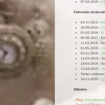
07-04-2018 - 
L'
Entrevistas destacad
03-11-2013 - 
Ps
26-09-2014 - 
Cr
01-02-2016 - 
El
06-08-2017 - Ent
11-03-2018 - Ent
01-05-2018 -  
C
02-11-2018 -  
El
12-03-2019 – Ent
24-03-2019 - En
12-04-2019 -  
A
Varias colabora
16-12-2020 - 
A
Difusión:
- 
Blog
: 
www.tiempod
- 
Facebook Tiempo de