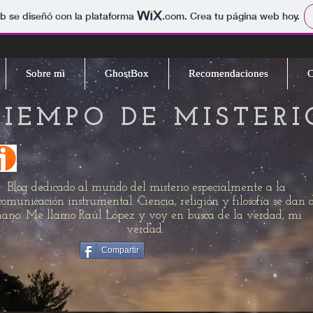
b se diseñó con la plataforma
.com
. Crea tu página web hoy.
Sobre mi
Sobre mi
GhostBox
GhostBox
Recomendaciones
Recomendaciones
C
C
TIEMPO DE MISTERI
Blog dedicado al mundo del misterio especialmente a la
comunicación instrumental. Ciencia, religión y filosofía se dan 
ano. Me llamo Raúl López y voy en busca de la verdad, mi
verdad.
Compartir