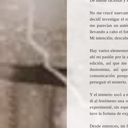
De mente racional y e
No me crucé nuevamen
decidí investigar el
me parecían un autén
llevando a cabo el fo
Mi intención; descubri
Hay varios elementos
ahí mi pasión por la 
edición, así que me
ilusionistas, así q
comunicación porque
perseguir el misterio,
Y el misterio tocó a
di al fenómeno una op
experimenté, sin espe
tuve la fortuna de ex
Desde entonces, mi f