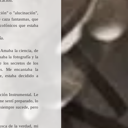
icación.
ón" o "alucinación", 
 caza fantasmas, que 
cofónicos que estaba 
ía.
Amaba la ciencia, de 
ba la fotografía y la 
los secretos de los 
as. Me encantaba la 
, estaba decidido a 
ión Instrumental. Le 
e sentí preparado, lo 
 siempre sucede, pero 
sca de la verdad, mi 